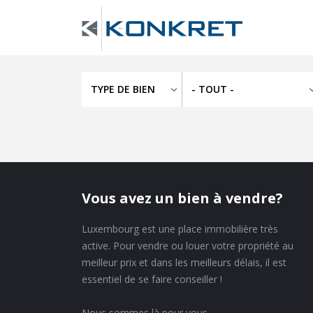
Aller
Navigation
au
contenu
principale
principal
Back
to
top
Vous avez un bien à vendre?
Luxembourg est une place immobilière très
active. Pour vendre ou louer votre propriété au
meilleur prix et dans les meilleurs délais, il est
essentiel de se faire conseiller !
Nous sommes là pour vous.