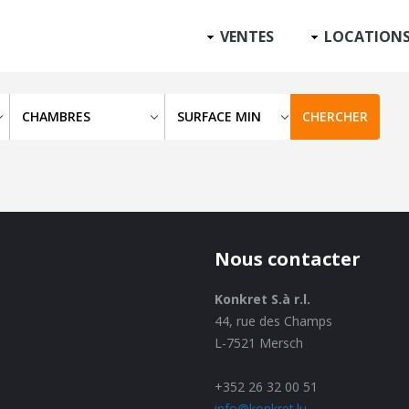
VENTES
LOCATION
Nous contacter
Konkret S.à r.l.
44, rue des Champs
L-7521 Mersch
+352 26 32 00 51
info@konkret.lu